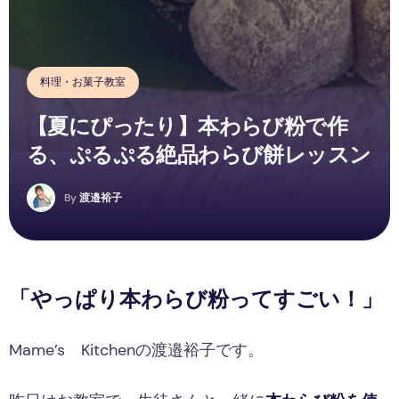
料理・お菓子教室
【夏にぴったり】本わらび粉で作
る、ぷるぷる絶品わらび餅レッスン
By
渡邉裕子
「やっぱり本わらび粉ってすごい！」
Mame’s Kitchenの渡邉裕子です。