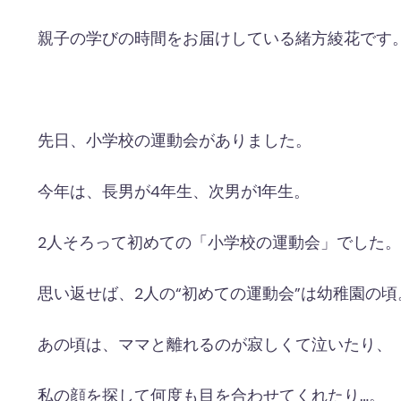
親子の学びの時間をお届けしている緒方綾花です
先日、小学校の運動会がありました。
今年は、長男が
4
年生、次男が
1
年生。
2
人そろって初めての「小学校の運動会」でした。
思い返せば、
2
人の“初めての運動会”は幼稚園の頃
あの頃は、ママと離れるのが寂しくて泣いたり、
私の顔を探して何度も目を合わせてくれたり
…
。