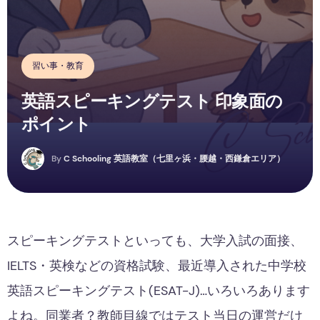
習い事・教育
英語スピーキングテスト 印象面の
ポイント
C
By
C Schooling 英語教室（七里ヶ浜・腰越・西鎌倉エリア）
スピーキングテストといっても、大学入試の面接、
IELTS・英検などの資格試験、最近導入された中学校
英語スピーキングテスト(ESAT-J)…いろいろあります
よね。同業者？教師目線ではテスト当日の運営だけ