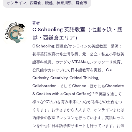
オンライン、西鎌倉、腰越、神奈川県、鎌倉市
著者
C Schooling 英語教室（七里ヶ浜・腰
C
越・西鎌倉エリア）
C Schooling: 西鎌倉/オンラインの英語教室 講師：
初等英語教育の修士号取得。元・公立・私立小学校英
語専科教員。カナダで STEAM×モンテッソーリ教育、
公民館やカレッジにて日本語教育を実践。 C =
Curiosity, Creativity, Critical Thinking,
Collaboration… そして Chance ...ほかにもChocolate
& Cookies with a Cup of Coffee;)!?!? 英語を通して
様々な“C”の力を育み未来につながる学びの土台をつ
くります。お子さまから大人まで、オンラインまたは
西鎌倉の教室でレッスンを行っています。英語レッス
ンを中心に日本語学習サポートも行っています。お気