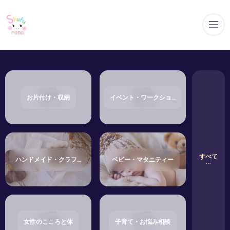
メ
お片付け・収納
イベント・ワークショップ
すべて
ハンドメイド・クラフト
ベビー・マタニティー
女性のこころと体
子育て・お悩み相談