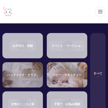
メ
お片付け・収納
イベント・ワークショップ
すべて
ハンドメイド・クラフト
ベビー・マタニティー
女性のこころと体
子育て・お悩み相談